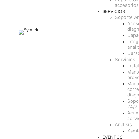
accesorios
SERVICIOS
Soporte An
Aseso
diagn
Capa
Integ
analí
Curso
Servicios 
Insta
Mant
prev
Mant
corre
diagn
Sopo
24/7
Acue
servi
Análisis
Xamt
EVENTOS