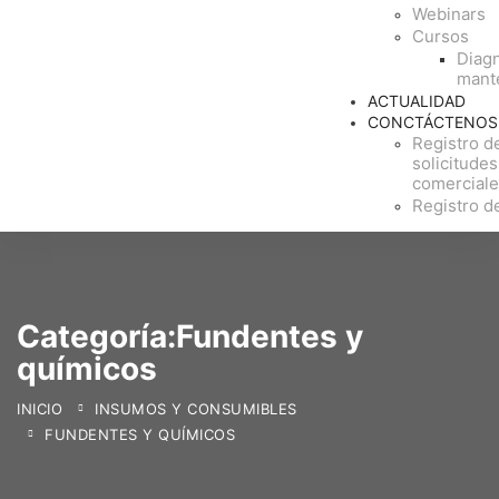
Webinars
Cursos
Diagn
mant
ACTUALIDAD
CONCTÁCTENOS
Registro d
solicitudes
comercial
Registro d
Categoría:Fundentes y
químicos
INICIO
INSUMOS Y CONSUMIBLES
FUNDENTES Y QUÍMICOS