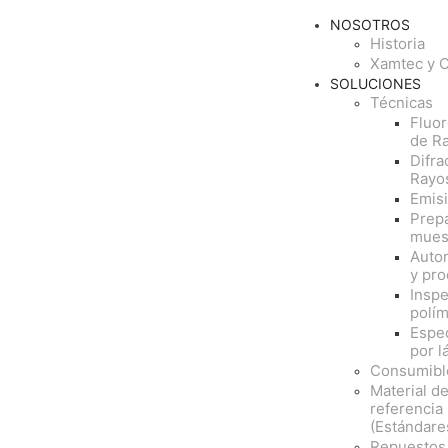
NOSOTROS
Historia
Xamtec y 
SOLUCIONES
Técnicas
Fluo
de R
Difra
Rayo
Emisi
Prep
mues
Auto
y pr
Insp
polí
Espe
por l
Consumibl
Material d
referencia
(Estándare
Repuestos