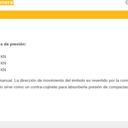
eneral
s de presión:
0 KN
0 KN
0 KN
nual. La dirección de movimiento del émbolo es revertido por la conm
scado sirve como un contra-cojinete para absorberla presión de compactac